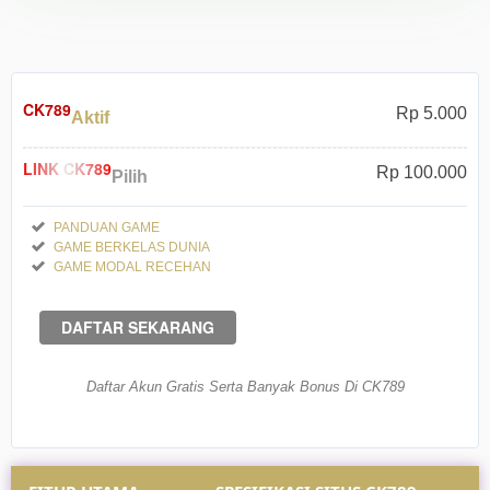
CK789
Rp
5.000
Aktif
LINK CK789
Rp
100.000
Pilih
PANDUAN GAME
GAME BERKELAS DUNIA
GAME MODAL RECEHAN
DAFTAR SEKARANG
Daftar Akun Gratis Serta Banyak Bonus Di CK789