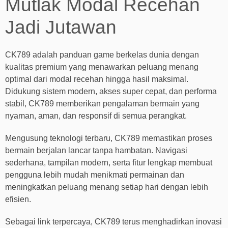
Mutlak Modal Recehan
Jadi Jutawan
CK789 adalah panduan game berkelas dunia dengan
kualitas premium yang menawarkan peluang menang
optimal dari modal recehan hingga hasil maksimal.
Didukung sistem modern, akses super cepat, dan performa
stabil, CK789 memberikan pengalaman bermain yang
nyaman, aman, dan responsif di semua perangkat.
Mengusung teknologi terbaru, CK789 memastikan proses
bermain berjalan lancar tanpa hambatan. Navigasi
sederhana, tampilan modern, serta fitur lengkap membuat
pengguna lebih mudah menikmati permainan dan
meningkatkan peluang menang setiap hari dengan lebih
efisien.
Sebagai link terpercaya, CK789 terus menghadirkan inovasi