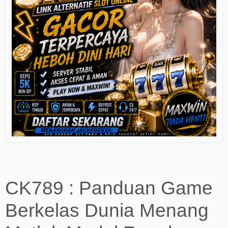
CK789 : Panduan Game
Berkelas Dunia Menang