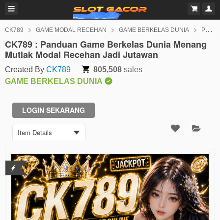
CK789
GAME MODAL RECEHAN
GAME BERKELAS DUNIA
PANDUAN GAME
CK789 : Panduan Game Berkelas Dunia Menang
Mutlak Modal Recehan Jadi Jutawan
Created By
CK789
805,508
sales
GAME BERKELAS DUNIA
LOGIN SEKARANG
Item Details