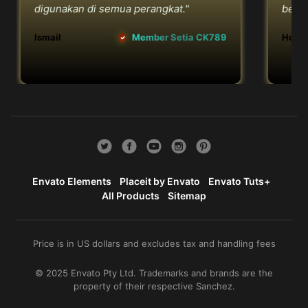
digunakan di semua perangkat."
besar d
Ismail
Member Setia CK789
Hoshi
Envato Elements
Placeit by Envato
Envato Tuts+
All Products
Sitemap
Price is in US dollars and excludes tax and handling fees
© 2025 Envato Pty Ltd. Trademarks and brands are the
property of their respective Sanchez.